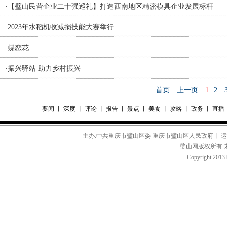
·
【璧山民营企业二十强巡礼】打造西南地区精密模具企业发展标杆 —
·
2023年水稻机收减损技能大赛举行
·
蝶恋花
·
振兴驿站 助力乡村振兴
首页
上一页
1
2
要闻
丨
深度
丨
评论
丨
报告
丨
景点
丨
美食
丨
攻略
丨
政务
丨
直播
主办:中共重庆市璧山区委 重庆市璧山区人民政府丨 
璧山网版权所有 
Copyright 2013