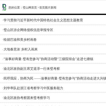
您的位置：
璧山网首页
>
首页图片新闻
·
学习贯彻习近平新时代中国特色社会主义思想主题教育
·
璧山区涉企网络侵权信息举报专区
·
绘就巴渝和美乡村画卷
·
大地春意浓 乡村入画来
·
“渝事好商量·璧有您参与”协商活动暨“三级院坝会”走进七塘镇
·
渝北区政协副主席艾道淳一行来璧考察
·
民呼我应，协商为民 ——渝事好商量·璧有您参与”协商活动走进大兴
·
刘华率队赴浙江省考察学习中医服务能力
·
渝北区政协考察团来璧考察学习