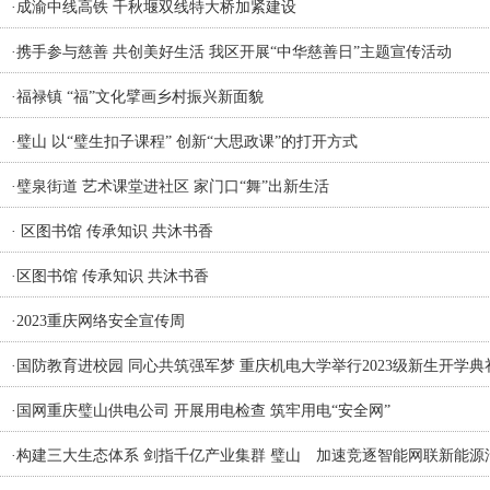
·
成渝中线高铁 千秋堰双线特大桥加紧建设
·
携手参与慈善 共创美好生活 我区开展“中华慈善日”主题宣传活动
·
福禄镇 “福”文化擘画乡村振兴新面貌
·
璧山 以“璧生扣子课程” 创新“大思政课”的打开方式
·
璧泉街道 艺术课堂进社区 家门口“舞”出新生活
·
区图书馆 传承知识 共沐书香
·
区图书馆 传承知识 共沐书香
·
2023重庆网络安全宣传周
·
国防教育进校园 同心共筑强军梦 重庆机电大学举行2023级新生开学典
·
国网重庆璧山供电公司 开展用电检查 筑牢用电“安全网”
·
构建三大生态体系 剑指千亿产业集群 璧山 加速竞逐智能网联新能源