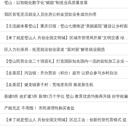
·
璧山：以智能化数字化“赋能”制造业高质量发展
·
我区首笔灵活就业人员住房公积金贷款业务成功办理
·
【主流媒体看璧山】重庆日报：璧山七塘推进“美丽庭院”建设让乡村面
·
【来了就是璧山人 共创全国文明城】区城市管理局开展“文明交通 绿
·
区人力社保局：拓宽就业创业渠道 “面对面”解答就业困惑
·
【璧山民营企业二十强巡礼】打造国际知名国内一流的齿轮加工企业 
·
【走基层】河边镇：开办慧农（积分）超市 让群众参与乡村自治
·
【走基层】健龙镇寨子村：荒地变良田 焕发新生机
·
新建8所 改扩建3所 新增1万个学位 璧山 教育优质均衡再升级 好学校
·
产能充足 不用囤！ 市民请理性购买食盐
·
【来了就是璧山人 共创全国文明城】区总工会：创新托管托育模式 提