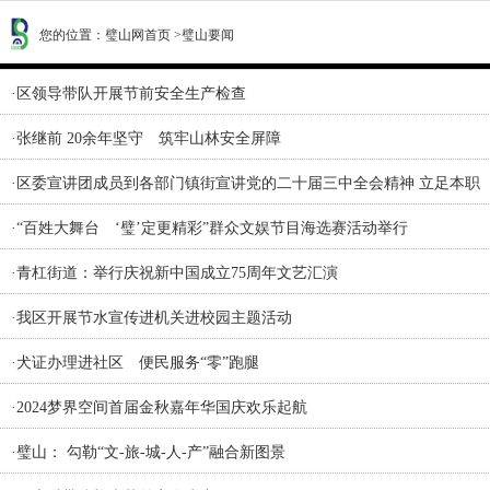
您的位置：
璧山网首页
>
璧山要闻
·
区领导带队开展节前安全生产检查
·
张继前 20余年坚守 筑牢山林安全屏障
·
区委宣讲团成员到各部门镇街宣讲党的二十届三中全会精神 立足本职
·
“百姓大舞台 ‘璧’定更精彩”群众文娱节目海选赛活动举行
·
青杠街道：举行庆祝新中国成立75周年文艺汇演
·
我区开展节水宣传进机关进校园主题活动
·
犬证办理进社区 便民服务“零”跑腿
·
2024梦界空间首届金秋嘉年华国庆欢乐起航
·
璧山： 勾勒“文-旅-城-人-产”融合新图景