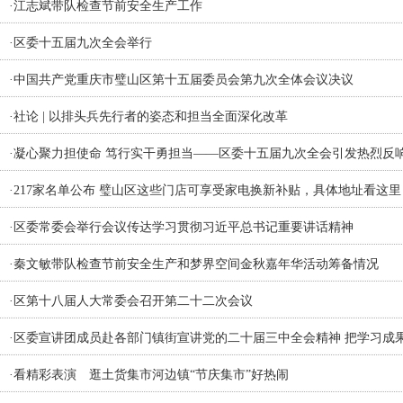
·
江志斌带队检查节前安全生产工作
·
区委十五届九次全会举行
·
中国共产党重庆市璧山区第十五届委员会第九次全体会议决议
·
社论 | 以排头兵先行者的姿态和担当全面深化改革
·
凝心聚力担使命 笃行实干勇担当——区委十五届九次全会引发热烈反
·
217家名单公布 璧山区这些门店可享受家电换新补贴，具体地址看这里
·
区委常委会举行会议传达学习贯彻习近平总书记重要讲话精神
·
秦文敏带队检查节前安全生产和梦界空间金秋嘉年华活动筹备情况
·
区第十八届人大常委会召开第二十二次会议
·
区委宣讲团成员赴各部门镇街宣讲党的二十届三中全会精神 把学习成
·
看精彩表演 逛土货集市河边镇“节庆集市”好热闹