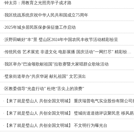
·
钟太芬：用教育之光照亮学子成才路
·
我区统战系统庆祝中华人民共和国成立75周年
·
2025年城乡居民医保参保征缴工作启动
·
沃野田畴好“丰”景 璧山区2024年中国农民丰收节活动精彩纷呈
·
传统民俗 艺术展览 非遗文化 电影展播 国庆活动“一网打尽” 精彩纷…
·
我区举办“巴渝颂歌献祖国”拉歌赛暨大家唱群众歌咏活动
·
璧泉街道举办“共庆华诞 献礼祖国” 文艺演出
·
区教委倡导“光盘行动” 杜绝“舌尖上的浪费”
·
【来了就是璧山人 共创全国文明城】 重庆瑞普电气实业股份有限公司
·
【来了就是璧山人 共创全国文明城】 璧城街道道德评议聚民意 移风易
·
【来了就是璧山人 共创全国文明城】 不文明行为曝光台