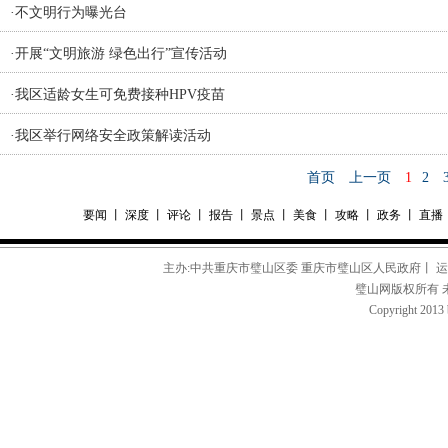
·
不文明行为曝光台
·
开展“文明旅游 绿色出行”宣传活动
·
我区适龄女生可免费接种HPV疫苗
·
我区举行网络安全政策解读活动
首页
上一页
1
2
要闻
丨
深度
丨
评论
丨
报告
丨
景点
丨
美食
丨
攻略
丨
政务
丨
直播
主办:中共重庆市璧山区委 重庆市璧山区人民政府丨 
璧山网版权所有 
Copyright 2013