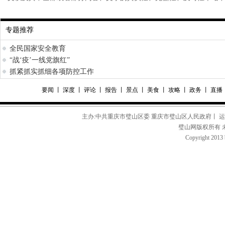
专题推荐
全民国家安全教育
“战‘疫’一线党旗红”
抓紧抓实抓细各项防控工作
要闻
丨
深度
丨
评论
丨
报告
丨
景点
丨
美食
丨
攻略
丨
政务
丨
直播
主办:中共重庆市璧山区委 重庆市璧山区人民政府丨 
璧山网版权所有 
Copyright 2013