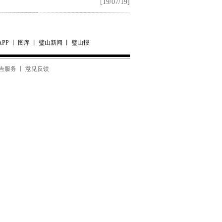
[19/07/19]
APP
丨
图库
丨
璧山新闻
丨
璧山报
告服务 丨 意见反馈