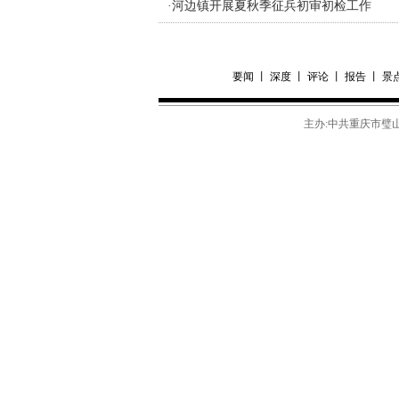
·
河边镇开展夏秋季征兵初审初检工作
要闻
丨
深度
丨
评论
丨
报告
丨
景
主办:中共重庆市璧