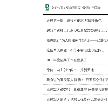
您的位置：
璧山网首页
>
爱国心 强军梦
·
退役第一课：退役不褪志 尽快转角色
·
2019年退役士兵返乡欢迎仪式暨退役士
·
始终践行“为人民服务”的承诺——记退役
·
退伍军人徐健：不等不靠 自主创业闯出
·
2019年度征兵工作全面展开
·
徐健：自主创业闯出一片新天地
·
我身边的退役军人|陈勇：“只要群众信任
·
退役军人傅荣卯：扎根基层 改善家乡环
·
退役军人陈勇：把部队优良作风带进农村