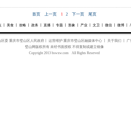
首页
上一页
1
2
下一页
尾页
点
丨
美食
丨
攻略
丨
政务
丨
直播
丨
专题
丨
形象
丨
产业
丨
文卫
丨
微信
丨
微博
丨
山区委 重庆市璧山区人民政府丨 运营维护:重庆市璧山区融媒体中心 丨
关于我们
丨 广
璧山网版权所有 未经书面授权 不得复制或建立镜像
Copyright 2013 bswxw.com All Rights Reserved