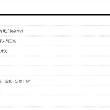
兵专场招聘会举行
军人胡正兴
一片天
我，我就一定要干好”
境