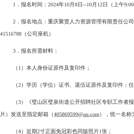
1
．
报名时间：
2024
年
10
月
8
日
--
10
月
12
日（上午
9:00
2
．报名地点：重庆聚贤人力资源管理有限责任公司
41516788
（公司座机）
3
．报名所需材料：
（
1
）本人身份证原件及复印件；
（
2
）学历（学位）证书、退伍证原件及复印件；任
（
3
）《璧山区璧泉街道公开招聘社区专职工作者报
片）发送至指定邮箱（
405869599@qq.com
），统一名称
（
4
）近期
2
寸正面免冠彩色同版照片
1
张；