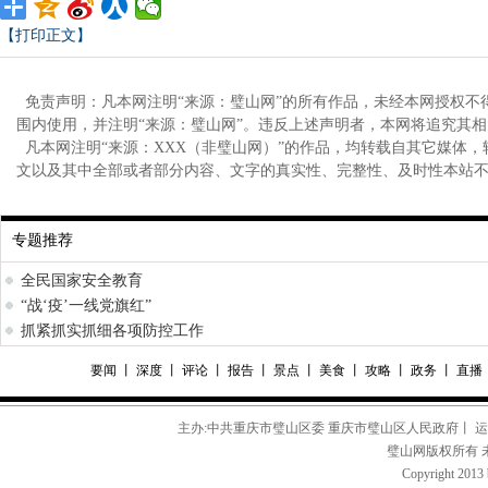
【打印正文】
免责声明：凡本网注明“来源：璧山网”的所有作品，未经本网授权不
围内使用，并注明“来源：璧山网”。违反上述声明者，本网将追究其
凡本网注明“来源：XXX（非璧山网）”的作品，均转载自其它媒体
文以及其中全部或者部分内容、文字的真实性、完整性、及时性本站
专题推荐
全民国家安全教育
“战‘疫’一线党旗红”
抓紧抓实抓细各项防控工作
要闻
丨
深度
丨
评论
丨
报告
丨
景点
丨
美食
丨
攻略
丨
政务
丨
直播
主办:中共重庆市璧山区委 重庆市璧山区人民政府丨 
璧山网版权所有 
Copyright 2013