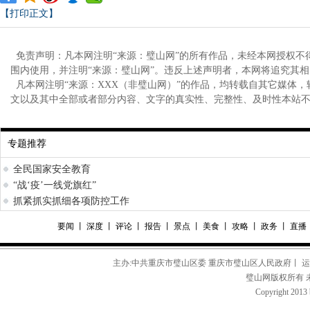
【打印正文】
免责声明：凡本网注明“来源：璧山网”的所有作品，未经本网授权不
围内使用，并注明“来源：璧山网”。违反上述声明者，本网将追究其
凡本网注明“来源：XXX（非璧山网）”的作品，均转载自其它媒体
文以及其中全部或者部分内容、文字的真实性、完整性、及时性本站
专题推荐
全民国家安全教育
“战‘疫’一线党旗红”
抓紧抓实抓细各项防控工作
要闻
丨
深度
丨
评论
丨
报告
丨
景点
丨
美食
丨
攻略
丨
政务
丨
直播
主办:中共重庆市璧山区委 重庆市璧山区人民政府丨 
璧山网版权所有 
Copyright 2013