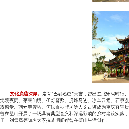
文化底蕴深厚。
素有“巴渝名邑”美誉，曾出过北宋冯时行、
觉院夜雨、茅莱仙境、圣灯普照、虎峰马迹、凉伞云遮、石泉凝
露德堂、朝元寺牌坊、何氏百岁牌坊等人文古迹成为重庆直辖后
曾在璧山开展了一场具有典型意义和深远影响的乡村建设实验，
子、刘雪庵等知名大家抗战期间都曾在璧山生活创作。