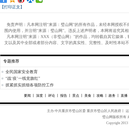
【打印正文】
免责声明：凡本网注明“来源：璧山网”的所有作品，未经本网授权不
围内使用，并注明“来源：璧山网”。违反上述声明者，本网将追究其
凡本网注明“来源：XXX（非璧山网）”的作品，均转载自其它媒体
文以及其中全部或者部分内容、文字的真实性、完整性、及时性本站
专题推荐
全民国家安全教育
“战‘疫’一线党旗红”
抓紧抓实抓细各项防控工作
要闻
丨
深度
丨
评论
丨
报告
丨
景点
丨
美食
丨
攻略
丨
政务
丨
直播
主办:中共重庆市璧山区委 重庆市璧山区人民政府丨 
璧山网版权所有 
Copyright 2013