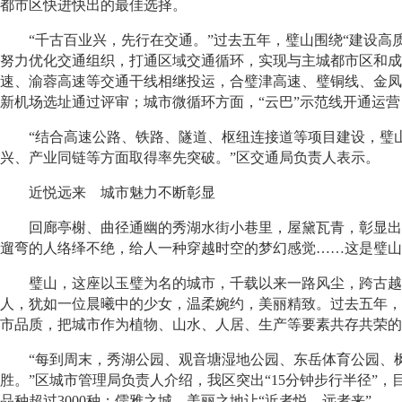
都市区快进快出的最佳选择。
“千古百业兴，先行在交通。”过去五年，璧山围绕“建设高质
努力优化交通组织，打通区域交通循环，实现与主城都市区和成
速、渝蓉高速等交通干线相继投运，合璧津高速、璧铜线、金凤
新机场选址通过评审；城市微循环方面，“云巴”示范线开通运
“结合高速公路、铁路、隧道、枢纽连接道等项目建设，璧山
兴、产业同链等方面取得率先突破。”区交通局负责人表示。
近悦远来 城市魅力不断彰显
回廊亭榭、曲径通幽的秀湖水街小巷里，屋黛瓦青，彰显出院
遛弯的人络绎不绝，给人一种穿越时空的梦幻感觉……这是璧山
璧山，这座以玉璧为名的城市，千载以来一路风尘，跨古越今
人，犹如一位晨曦中的少女，温柔婉约，美丽精致。过去五年，
市品质，把城市作为植物、山水、人居、生产等要素共存共荣的
“每到周末，秀湖公园、观音塘湿地公园、东岳体育公园、枫
胜。”区城市管理局负责人介绍，我区突出“15分钟步行半径”，
品种超过3000种；儒雅之城、美丽之地让“近者悦、远者来”。