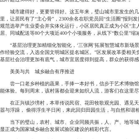
城市建得好，更要管得好。这五年来，璧山城市里发生的几件
里，让居民有了“主心骨”，2300余名在职党员回“生活圈”报到
规范选举产生业委会并实体化运行，小区居民真正成为小区“主人
居、同城配送等80个大项近400个小项服务，从线下“数公里”缩
“基层治理更加精细化智能化，‘三张网’拓展智慧城市新场景
作经验交流，入选全国文明城区提名城区。”区发展改革委相关
基层社会治理更加有底气，城市宜居度得到提高，群众的获得感
美美与共 城乡融合有序推进
尝一口老乡种植的蔬果，手捧一本好书，信步于艺术博物馆…
能体验。每到周末，该村落都会迎来如织人流，游客们在这里尽
在正兴镇沙塝村，本草传说民宿、花田牧歌观光园、遇见天河
嚣与浮躁， 偷得浮生半日闲，来此回归田园生活，与自然和谐
当下的璧山，农村、城市、企业同频共振，人、产、地等城乡
显正成为国家城乡融合发展试验区建设的精彩代言。