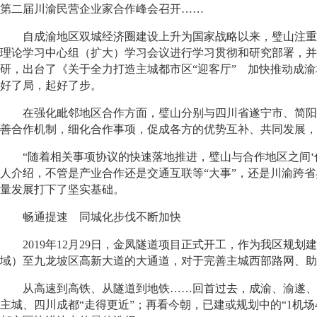
第二届川渝民营企业家合作峰会召开……
自成渝地区双城经济圈建设上升为国家战略以来，璧山注重从
理论学习中心组（扩大）学习会议进行学习贯彻和研究部署，并
研，出台了《关于全力打造主城都市区“迎客厅” 加快推动成渝
好了局，起好了步。
在强化毗邻地区合作方面，璧山分别与四川省遂宁市、简阳市、
善合作机制，细化合作事项，促成各方的优势互补、共同发展，
“随着相关事项协议的快速落地推进，璧山与合作地区之间‘你
人介绍，不管是产业合作还是交通互联等“大事”，还是川渝跨省
量发展打下了坚实基础。
畅通提速 同城化步伐不断加快
2019年12月29日，金凤隧道项目正式开工，作为我区规划
域）至九龙坡区高新大道的大通道，对于完善主城西部路网、助
从高速到高铁、从隧道到地铁……回首过去，成渝、渝遂、渝
主城、四川成都“走得更近”；再看今朝，已建或规划中的“1机场