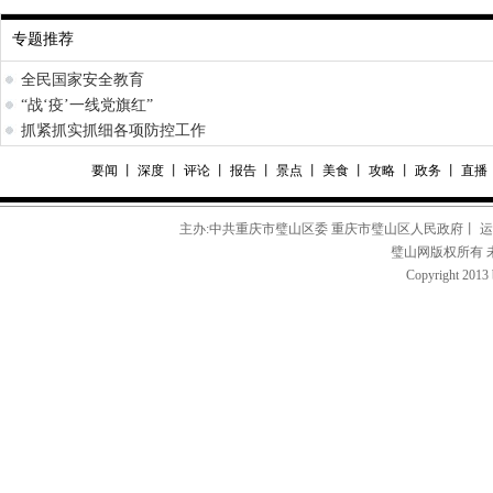
专题推荐
全民国家安全教育
“战‘疫’一线党旗红”
抓紧抓实抓细各项防控工作
要闻
丨
深度
丨
评论
丨
报告
丨
景点
丨
美食
丨
攻略
丨
政务
丨
直播
主办:中共重庆市璧山区委 重庆市璧山区人民政府丨 
璧山网版权所有 
Copyright 2013