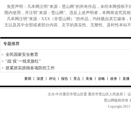
免责声明：凡本网注明“来源：璧山网”的所有作品，未经本网授权不
围内使用，并注明“来源：璧山网”。违反上述声明者，本网将追究其
凡本网注明“来源：XXX（非璧山网）”的作品，均转载自其它媒体
文以及其中全部或者部分内容、文字的真实性、完整性、及时性本站
专题推荐
全民国家安全教育
“战‘疫’一线党旗红”
抓紧抓实抓细各项防控工作
要闻
丨
深度
丨
评论
丨
报告
丨
景点
丨
美食
丨
攻略
丨
政务
丨
直播
主办:中共重庆市璧山区委 重庆市璧山区人民政府丨 
璧山网版权所有 
Copyright 2013