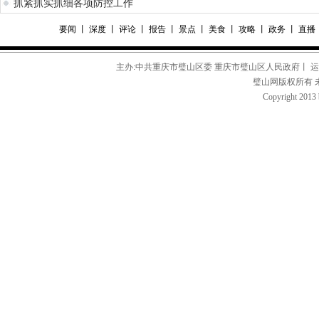
抓紧抓实抓细各项防控工作
要闻
丨
深度
丨
评论
丨
报告
丨
景点
丨
美食
丨
攻略
丨
政务
丨
直播
主办:中共重庆市璧山区委 重庆市璧山区人民政府丨 
璧山网版权所有 
Copyright 2013