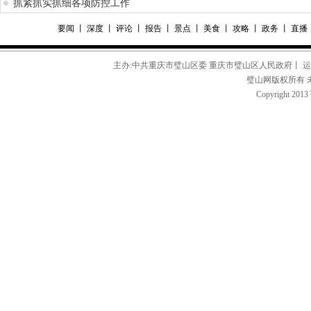
抓紧抓实抓细各项防控工作
要闻
丨
深度
丨
评论
丨
报告
丨
景点
丨
美食
丨
攻略
丨
政务
丨
直播
主办:中共重庆市璧山区委 重庆市璧山区人民政府丨 
璧山网版权所有 
Copyright 2013