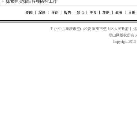
抓紧抓实抓细各项防控工作
要闻
丨
深度
丨
评论
丨
报告
丨
景点
丨
美食
丨
攻略
丨
政务
丨
直播
主办:中共重庆市璧山区委 重庆市璧山区人民政府丨 
璧山网版权所有 
Copyright 2013