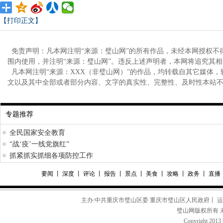
【打印正文】
免责声明：凡本网注明“来源：璧山网”的所有作品，未经本网授权不
围内使用，并注明“来源：璧山网”。违反上述声明者，本网将追究其
凡本网注明“来源：XXX（非璧山网）”的作品，均转载自其它媒体
文以及其中全部或者部分内容、文字的真实性、完整性、及时性本站
专题推荐
全民国家安全教育
“战‘疫’一线党旗红”
抓紧抓实抓细各项防控工作
要闻
丨
深度
丨
评论
丨
报告
丨
景点
丨
美食
丨
攻略
丨
政务
丨
直播
主办:中共重庆市璧山区委 重庆市璧山区人民政府丨 
璧山网版权所有 
Copyright 2013