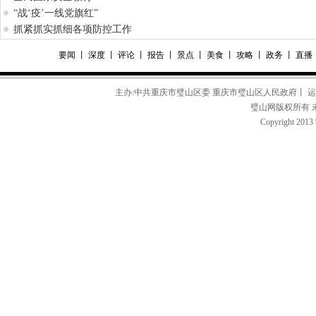
“战‘疫’一线党旗红”
抓紧抓实抓细各项防控工作
要闻
丨
深度
丨
评论
丨
报告
丨
景点
丨
美食
丨
攻略
丨
政务
丨
直播
主办:中共重庆市璧山区委 重庆市璧山区人民政府丨 
璧山网版权所有 
Copyright 2013