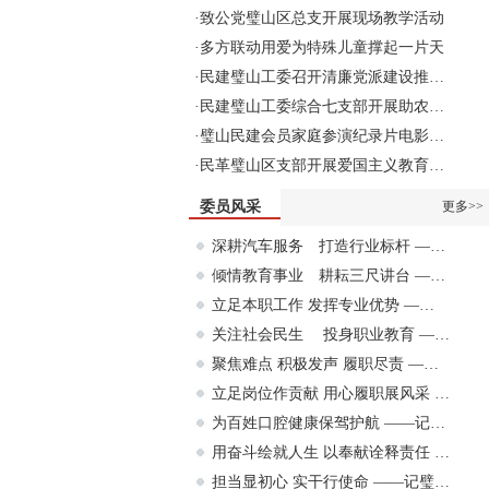
·
致公党璧山区总支开展现场教学活动
·
多方联动用爱为特殊儿童撑起一片天
·
民建璧山工委召开清廉党派建设推…
·
民建璧山工委综合七支部开展助农…
·
璧山民建会员家庭参演纪录片电影…
·
民革璧山区支部开展爱国主义教育…
委员风采
更多>>
深耕汽车服务 打造行业标杆 —…
倾情教育事业 耕耘三尺讲台 —…
立足本职工作 发挥专业优势 —…
关注社会民生 投身职业教育 —…
聚焦难点 积极发声 履职尽责 —…
立足岗位作贡献 用心履职展风采 …
为百姓口腔健康保驾护航 ——记…
用奋斗绘就人生 以奉献诠释责任 …
担当显初心 实干行使命 ——记璧…