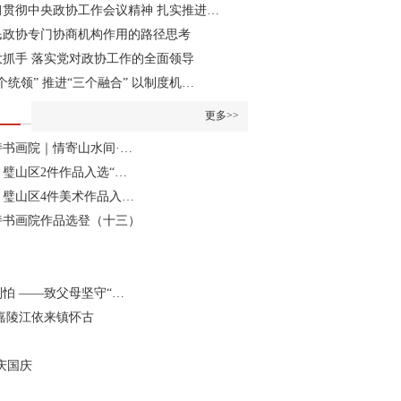
习贯彻中央政协工作会议精神 扎实推进…
民政协专门协商机构作用的路径思考
大抓手 落实党对政协工作的全面领导
个统领” 推进“三个融合” 以制度机…
更多>>
诗书画院｜情寄山水间·…
璧山区2件作品入选“…
】璧山区4件美术作品入…
诗书画院作品选登（十三）
怕 ——致父母坚守“…
嘉陵江依来镇怀古
庆国庆