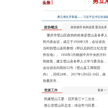
勇立
勇立潮头开新篇——习近平总书记在福
政协概况
政协领导
机构设置
委员名录
重庆市璧山区政协的前身是璧山县各界人
民代表会议，成立于1950年3月，会址设在
当时的璧山县民教馆（即以后的烈士纪念堂
所在地）。 1956年3月根据中共中央的方针
和政策，建立璧山县各界人士学习委员会，
会址设在向阳街52号（璧山县工商联院
稿征求意见
区政协社法委召开2025年第四季度党支部暨专
内），历经24年。 2017年1月6日-10日，政
门委员会工作会议
协重庆市…
党派工作
更多>>
·
民建璧山工委：召开第三十二次全…
·
致公党璧山区总支：传达学习区委…