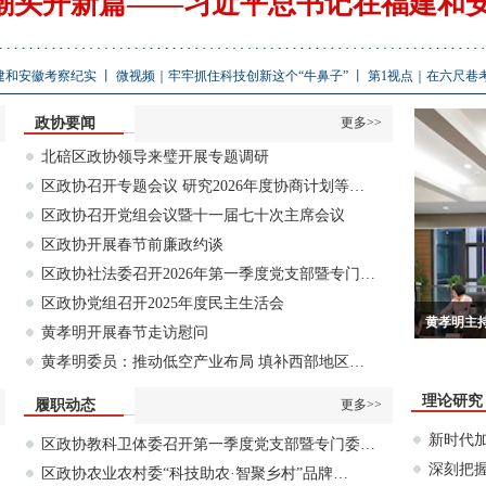
潮头开新篇——习近平总书记在福建和
建和安徽考察纪实
丨
微视频｜牢牢抓住科技创新这个“牛鼻子”
丨
第1视点｜在六尺巷
政协要闻
更多>>
北碚区政协领导来璧开展专题调研
区政协召开专题会议 研究2026年度协商计划等…
区政协召开党组会议暨十一届七十次主席会议
区政协开展春节前廉政约谈
区政协社法委召开2026年第一季度党支部暨专门…
区政协党组召开2025年度民主生活会
区政协召开党组会议暨十一届六十五次主席会
黄孝明主
黄孝明开展春节走访慰问
黄孝明委员：推动低空产业布局 填补西部地区…
议
理论研究
履职动态
更多>>
新时代
区政协教科卫体委召开第一季度党支部暨专门委…
深刻把
区政协农业农村委“科技助农·智聚乡村”品牌…