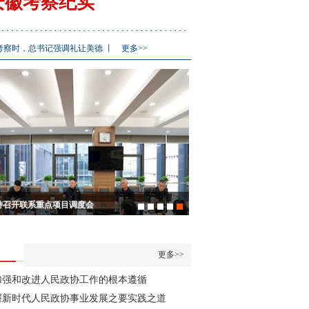
安徽考察纪实
考察时，总书记强调礼让美德
丨
更多>>
持召开联系重点项目调度会
区政协十一届七次会议会中办
开
更多>>
加强和改进人民政协工作的根本遵循
握新时代人民政协事业发展之要实践之道